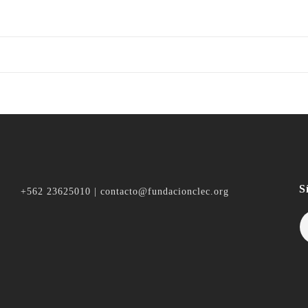
S
+562 23625010 | contacto@fundacionclec.org