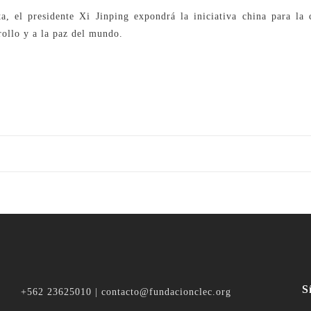
a, el presidente Xi Jinping expondrá la iniciativa china para la 
rollo y a la paz del mundo.
S
+562 23625010 | contacto@fundacionclec.org