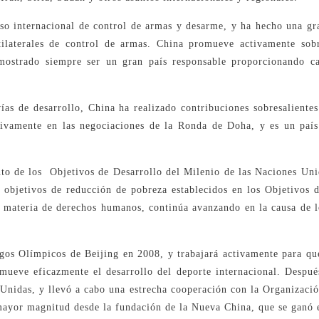
eso internacional de control de armas y desarme, y ha hecho una gr
ilaterales de control de armas. China promueve activamente sobr
emostrado siempre ser un gran país responsable proporcionando c
as de desarrollo, China ha realizado contribuciones sobresaliente
tivamente en las negociaciones de la Ronda de Doha, y es un país
to de los Objetivos de Desarrollo del Milenio de las Naciones Uni
 objetivos de reducción de pobreza establecidos en los Objetivos 
n materia de derechos humanos, continúa avanzando en la causa de 
egos Olímpicos de Beijing en 2008, y trabajará activamente para que
ueve eficazmente el desarrollo del deporte internacional. Después
 Unidas, y llevó a cabo una estrecha cooperación con la Organizació
 mayor magnitud desde la fundación de la Nueva China, que se ganó 