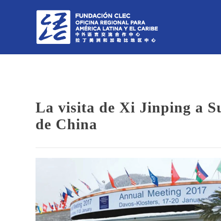
La visita de Xi Jinping a S
de China