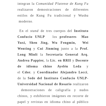
integran la
Comunidad Platense de Kung Fu
realizaron demostraciones de diferentes
estilos de Kung Fu tradicional y Wushu
moderno.
En el
stand
de tres cuerpos del
Instituto
Confucio UNLP
los
profesores Mao
Yuxi, Shen Jing, Wu Fengmin, Wei
Wenting
y
Cui Jinming
junto a la
Prof.
Long Minli
la
Secretaria General Arq.
Andrea Pappier,
la
Lic. en RRII
y
Docente
de idioma chino Ayelén Leda
y
el
Cdor.
y
Coordinador Alejandro Locci
,
de la
Sede del Instituto Confucio
UNLP-
Universidad Nacional de Rosario
realizaron
demostraciones de caligrafía y nudos
chinos, y exhibieron imágenes en recorte de
papel y revistas en idioma chino al público