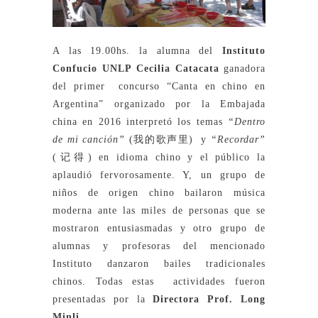
A las 19.00hs. la alumna del
Instituto
Confucio UNLP
Cecilia Catacata
ganadora
del primer concurso “Canta en chino en
Argentina” organizado por la Embajada
china en 2016 interpretó los temas
“Dentro
de mi canción”
(我的歌声里) y
“Recordar”
(记得) en idioma chino y el público la
aplaudió fervorosamente. Y, un grupo de
niños de origen chino bailaron música
moderna ante las miles de personas que se
mostraron entusiasmadas y otro grupo de
alumnas y profesoras del mencionado
Instituto danzaron bailes tradicionales
chinos. Todas estas actividades fueron
presentadas por la
D
irectora
Prof. Long
Minli
.