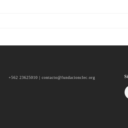
S
+562 23625010 | contacto@fundacionclec.org