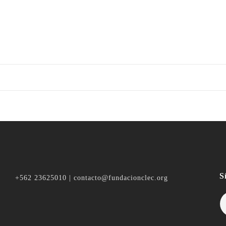
S
+562 23625010 | contacto@fundacionclec.org