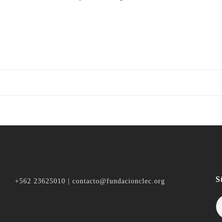
S
+562 23625010 | contacto@fundacionclec.org