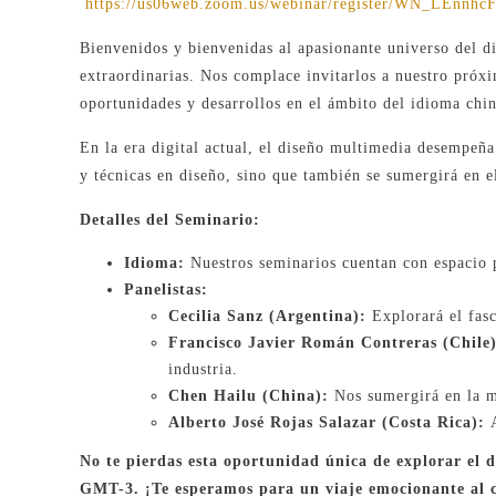
https://us06web.zoom.us/webinar/register/WN_LEnnh
Bienvenidos y bienvenidas al apasionante universo del di
extraordinarias. Nos complace invitarlos a nuestro próxi
oportunidades y desarrollos en el ámbito del idioma chi
En la era digital actual, el diseño multimedia desempeña
y técnicas en diseño, sino que también se sumergirá en e
Detalles del Seminario:
Idioma:
Nuestros seminarios cuentan con espacio p
Panelistas:
Cecilia Sanz (Argentina):
Explorará el fasc
Francisco Javier Román Contreras (Chile)
industria.
Chen Hailu (China):
Nos sumergirá en la ma
Alberto José Rojas Salazar (Costa Rica):
A
No te pierdas esta oportunidad única de explorar el d
GMT-3. ¡Te esperamos para un viaje emocionante al cr