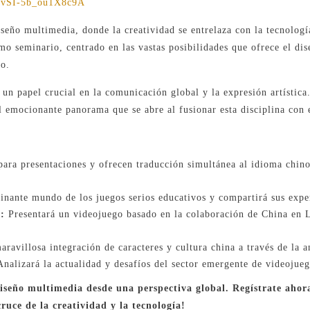
cFvSI-5b_ou1X8c9A
seño multimedia, donde la creatividad se entrelaza con la tecnología
mo seminario, centrado en las vastas posibilidades que ofrece el dis
no.
 un papel crucial en la comunicación global y la expresión artística
l emocionante panorama que se abre al fusionar esta disciplina con 
ara presentaciones y ofrecen traducción simultánea al idioma chino
inante mundo de los juegos serios educativos y compartirá sus expe
:
Presentará un videojuego basado en la colaboración de China en L
ravillosa integración de caracteres y cultura china a través de la 
nalizará la actualidad y desafíos del sector emergente de videojueg
iseño multimedia desde una perspectiva global. Regístrate ahora
uce de la creatividad y la tecnología!