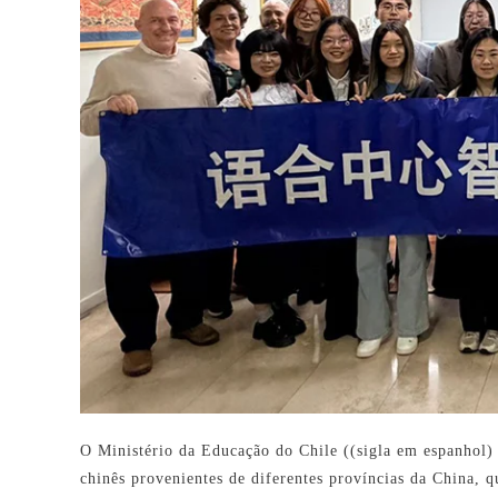
O Ministério da Educação do Chile ((sigla em espanhol)
chinês provenientes de diferentes províncias da China, q